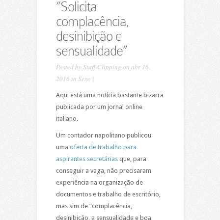
“Solicita
complacência,
desinibição e
sensualidade”
Posted by
Staff-Clipping
on abr 16,
2016 in
Sexo
|
Aqui está uma notícia bastante bizarra
publicada por um jornal online
italiano.
Um contador napolitano publicou
uma
oferta de trabalho para
aspirantes secretárias
que, para
conseguir a vaga, não precisaram
experiência na organização de
documentos e trabalho de escritório,
mas sim de “complacência,
desinibição, a sensualidade e boa