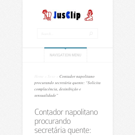
NAVIGATION MENU
Home
»
Sexo
»
Contador napolitano
procurando secretária quente: “Solicita
complacência, desinibição e
sensualidade”
Contador napolitano
procurando
secretária quente: