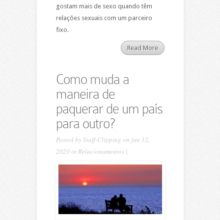
gostam mais de sexo quando têm
relações sexuais com um parceiro
fixo.
Read More
Como muda a
maneira de
paquerar de um país
para outro?
Posted by
Staff-Clipping
on jun 12,
2020 in
Relacionamentos
|