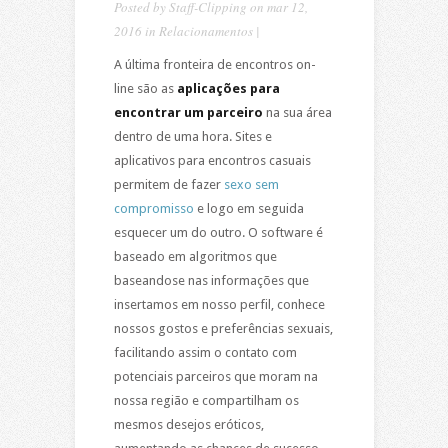
Posted by
Staff-Clipping
on mar 12,
2016 in
Relacionamentos
|
A última fronteira de encontros on-
line são as
aplicações para
encontrar um parceiro
na sua área
dentro de uma hora. Sites e
aplicativos para encontros casuais
permitem de fazer
sexo sem
compromisso
e logo em seguida
esquecer um do outro. O software é
baseado em algoritmos que
baseandose nas informações que
insertamos em nosso perfil, conhece
nossos gostos e preferências sexuais,
facilitando assim o contato com
potenciais parceiros que moram na
nossa região e compartilham os
mesmos desejos eróticos,