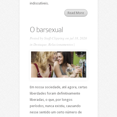
indiscutíveis.
Read More
O barsexual
Posted by
Staff-Clipping
on jul 18, 2020
in
Destaque
,
Relacionamentos
|
Em nossa sociedade, até agora, certas
liberdades foram definitivamente
liberadas, o que, por longos
períodos, nunca existiu, causando
nesse sentido um certo número de