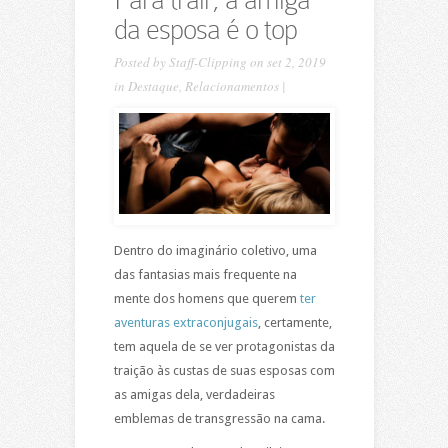
da esposa é o top
Posted by
Staff-Clipping
on set 2, 2019
in
Destaque
,
Relacionamentos
|
Dentro do imaginário coletivo, uma
das fantasias mais frequente na
mente dos homens que querem
ter
aventuras extraconjugais
, certamente,
tem aquela de se ver protagonistas da
traição às custas de suas esposas com
as amigas dela, verdadeiras
emblemas de transgressão na cama.