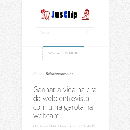
NAVIGATION MENU
Home
»
Relacionamentos
Ganhar a vida na era
da web: entrevista
com uma garota na
webcam
Posted by
Staff-Clipping
on jun 4, 2016