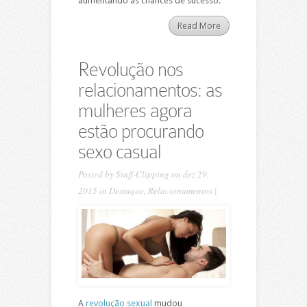
aumentando as chances de sucesso.
Read More
Revolução nos
relacionamentos: as
mulheres agora
estão procurando
sexo casual
Posted by
Staff-Clipping
on dez 29,
2015 in
Destaque
,
Relacionamentos
|
A
revolução sexual
mudou