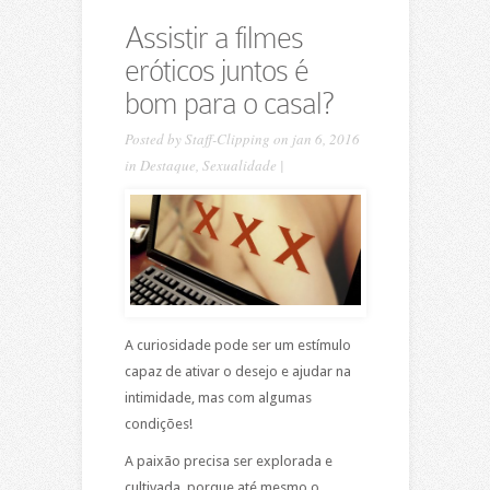
Assistir a filmes
eróticos juntos é
bom para o casal?
Posted by
Staff-Clipping
on jan 6, 2016
in
Destaque
,
Sexualidade
|
A curiosidade pode ser um estímulo
capaz de ativar o desejo e ajudar na
intimidade, mas com algumas
condições!
A paixão precisa ser explorada e
cultivada, porque até mesmo o