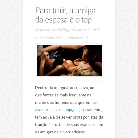
Para trair, a amiga
da esposa é o top
Posted by
Staff-Clipping
on set 2, 2019
in
Destaque
,
Relacionamentos
|
Dentro do imaginário coletivo, uma
das fantasias mais frequente na
mente dos homens que querem
ter
aventuras extraconjugais
, certamente,
tem aquela de se ver protagonistas da
traição às custas de suas esposas com
as amigas dela, verdadeiras