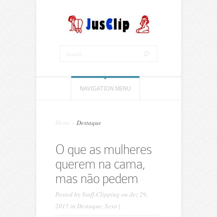
NAVIGATION MENU
Home
»
Destaque
O que as mulheres
querem na cama,
mas não pedem
Posted by
Staff-Clipping
on dez 29,
2015 in
Destaque
,
Sexo
|