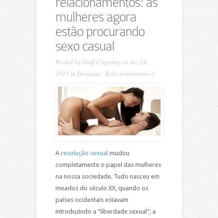
relacionamentos: as
mulheres agora
estão procurando
sexo casual
Posted by
Staff-Clipping
on dez 29,
2015 in
Destaque
,
Relacionamentos
|
A
revolução sexual
mudou
completamente o papel das mulheres
na nossa sociedade. Tudo nasceu em
meados do século XX, quando os
países ocidentais estavam
introduzindo a “liberdade sexual”; a