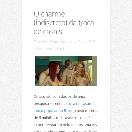
O charme
(indiscreto) da troca
de casais
Posted by
Staff-Clipping
on fev 7, 2016
in
Destaque
,
Sexo
|
De acordo com dados de uma
pesquisa recente
a troca de casais é
muito popular no Brasil
, existem cerca
de 5 milhões de brasileiros que já
experimentaram pelo menos uma vez
em suas vidas, enquanto dois milhões