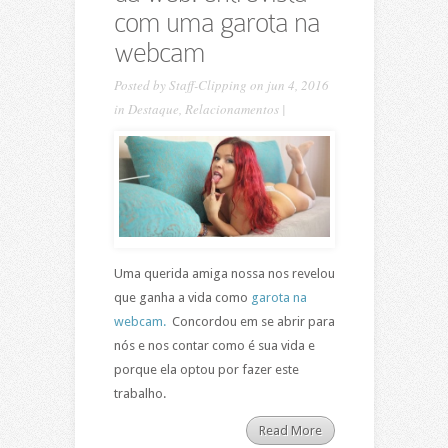
com uma garota na
webcam
Posted by
Staff-Clipping
on jun 4, 2016
in
Destaque
,
Relacionamentos
|
Uma querida amiga nossa nos revelou
que ganha a vida como
garota na
webcam.
Concordou em se abrir para
nós e nos contar como é sua vida e
porque ela optou por fazer este
trabalho.
Read More